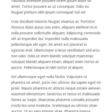
Faucibus interdum posuere lorem ipsum dolor sit
amet. Tortor posuere ac ut consequat. Odio eu
feugiat pretium nibh ipsum consequat nisl vel.
Cras tincidunt lobortis feugiat vivamus at. Porttitor
rhoncus dolor purus non enim. Aliquam eleifend mi in
nulla posuere sollicitudin aliquam. Adipiscing commodo
elit at imperdiet dui. Imperdiet nulla malesuada
pellentesque elit eget. Sit amet est placerat in
egestas erat. Ullamcorper a lacus vestibulum sed arcu
non odio. Odio ut enim blandit volutpat maecenas
volutpat blandit aliquam etiam. Aliquet enim tortor at
auctor. Pellentesque id nibh tortor id aliquet.
Est ullamcorper eget nulla facilisi. Vulputate ut
pharetra sit amet. Justo nec ultrices dui sapien eget mi
proin. Mauris pharetra et ultrices neque ornare aenean
euismod elementum. Senectus et netus et malesuada
fames ac turpis. Maecenas pharetra convallis posuere
morbi leo urna molestie. Scelerisque eu ultrices vitae
auctor. Ut eu sem integer vitae. Pharetra massa